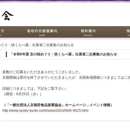
味めぐり・技くらべ展」出展者二次募集のお知らせ
「令和6年度 京の味めぐり・技くらべ展」出展者二次募集のお知らせ
多数のご応募をいただきありがとうございました。
京都開催は受付を終了させていただきましたが、全国各地開催につきましては二次
詳細につきましては、下記をご覧下さい。
［締切：6月25日（火）］
（「一般社団法人京都府食品産業協会」ホームページ→イベント情報）
http://www.syoku-kyoto.com/news/2024/06/6-6625.html