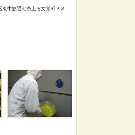
下京区東中筋通七条上る文覚町３８