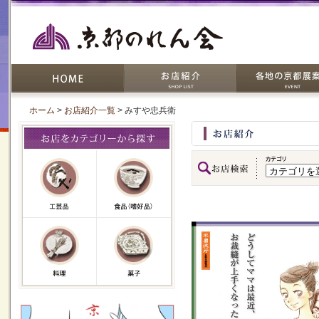
ホーム
>
お店紹介一覧
> みすや忠兵衛