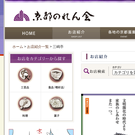
ホーム
>
お店紹介一覧
> 三嶋亭